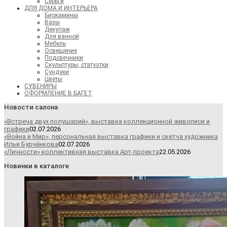
Серьги
ДЛЯ ДОМА И ИНТЕРЬЕРА
Биокамины
Вазы
Декупаж
Для ванной
Мебель
Освещение
Подсвечники
Скульптуры, статуэтки
Сундуки
Цветы
СУВЕНИРЫ
ОФОРМЛЕНИЕ В БАГЕТ
Новости салона
«Встреча двух полушарий», выставка коллекционной живописи и
графики
02.07.2026
«Война и Мир», персональная выставка графики и скетча художника
Ильи Бурчёнкова
02.07.2026
«Личности» коллективная выставка Арт-проекта
22.05.2026
Новинки в каталоге