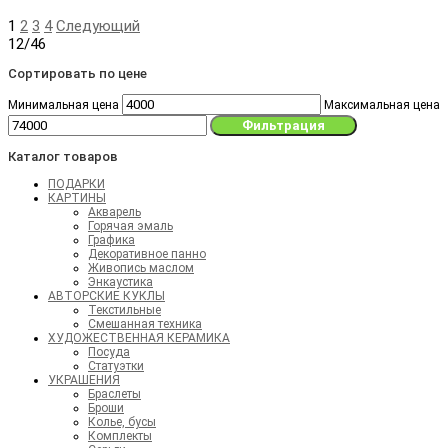
1
2
3
4
Следующий
12/46
Сортировать по цене
Минимальная цена
Максимальная цена
Фильтрация
Каталог товаров
ПОДАРКИ
КАРТИНЫ
Акварель
Горячая эмаль
Графика
Декоративное панно
Живопись маслом
Энкаустика
АВТОРСКИЕ КУКЛЫ
Текстильные
Смешанная техника
ХУДОЖЕСТВЕННАЯ КЕРАМИКА
Посуда
Статуэтки
УКРАШЕНИЯ
Браслеты
Броши
Колье, бусы
Комплекты