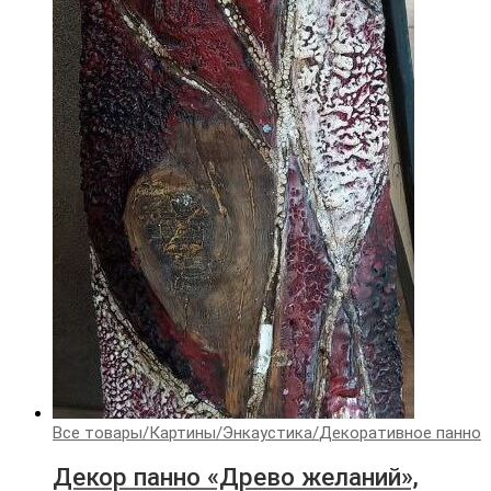
Все товары
/
Картины
/
Энкаустика
/
Декоративное панно
Декор панно «Древо желаний»,