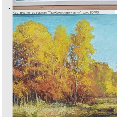
Картина интерьерная "Прибрежные камни", х\м, 80*90