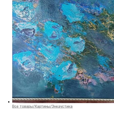
Все товары
/
Картины
/
Энкаустика