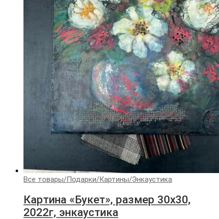
Все товары
/
Подарки
/
Картины
/
Энкаустика
Картина «Букет», размер 30х30,
2022г, энкаустика