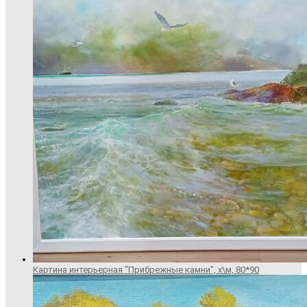
Картина интерьерная "Прибрежные камни", х\м, 80*90