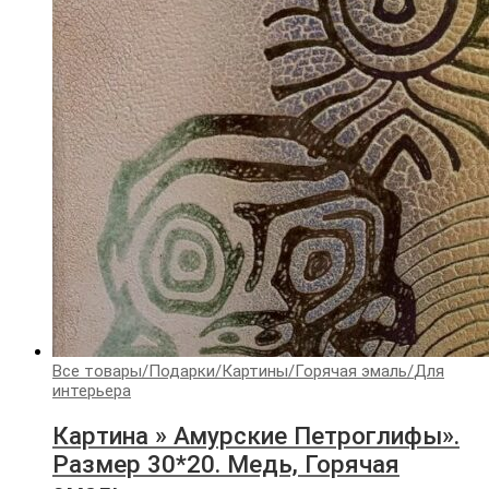
Все товары
/
Подарки
/
Картины
/
Горячая эмаль
/
Для
интерьера
Картина » Амурские Петроглифы».
Размер 30*20. Медь, Горячая