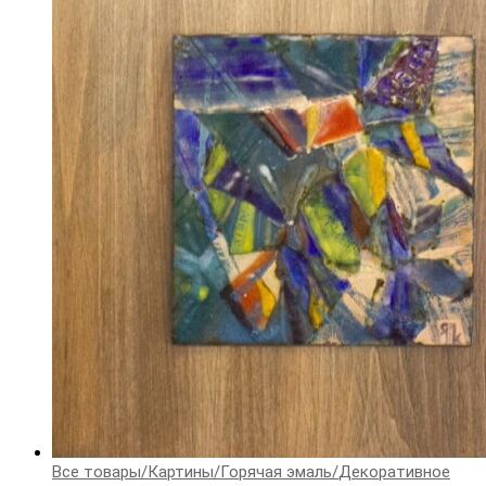
Все товары
/
Картины
/
Горячая эмаль
/
Декоративное