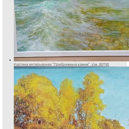
Картина интерьерная "Прибрежные камни", х\м, 80*90