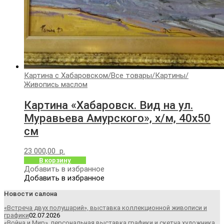
Картина с Хабаровском
/
Все товары
/
Картины
/
Живопись маслом
Картина «Хабаровск. Вид на ул.
Муравьева Амурского», х/м, 40х50
см
23 000,00
р.
В корзину
Добавить в избранное
Добавить в избранное
Новости салона
«Встреча двух полушарий», выставка коллекционной живописи и
графики
02.07.2026
«Война и Мир», персональная выставка графики и скетча художника