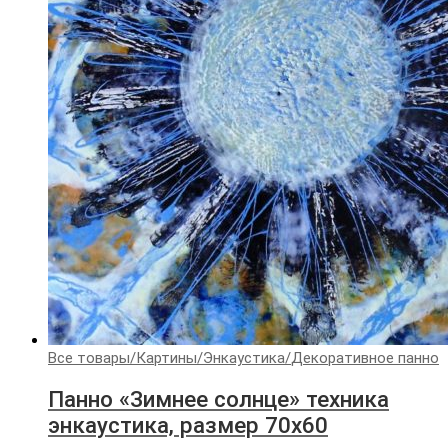
Все товары
/
Картины
/
Энкаустика
/
Декоративное панно
Панно «Зимнее солнце» техника
энкаустика, размер 70х60