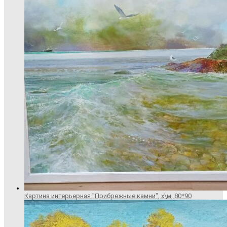
Картина интерьерная "Прибрежные камни", х\м, 80*90