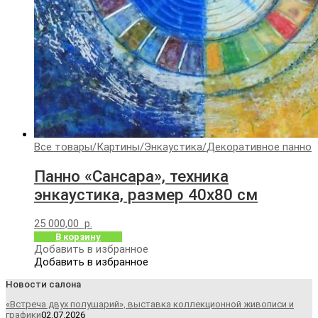
Все товары
/
Картины
/
Энкаустика
/
Декоративное панно
Панно «Сансара», техника
энкаустика, размер 40х80 см
25 000,00
р.
В корзину
Добавить в избранное
Добавить в избранное
Новости салона
«Встреча двух полушарий», выставка коллекционной живописи и
графики
02.07.2026