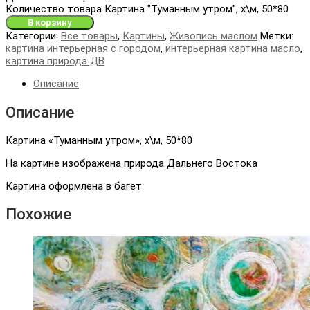
Количество товара Картина "Туманным утром", х\м, 50*80
В корзину
Категории:
Все товары
,
Картины
,
Живопись маслом
Метки:
картина интерьерная с городом
,
интерьерная картина масло
,
картина природа ДВ
Описание
Описание
Картина «Туманным утром», х\м, 50*80
На картине изображена природа Дальнего Востока
Картина оформлена в багет
Похожие