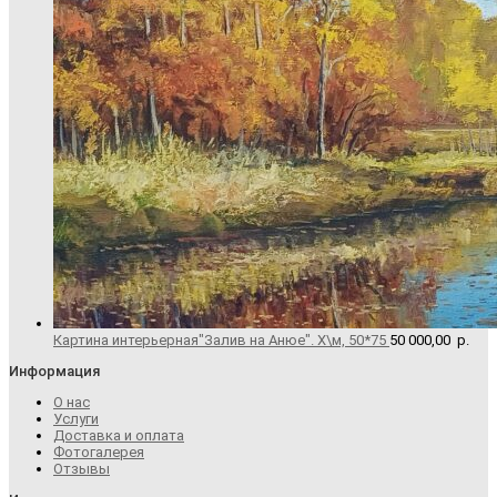
Картина интерьерная"Залив на Анюе". Х\м, 50*75
50 000,00
р.
Информация
О нас
Услуги
Доставка и оплата
Фотогалерея
Отзывы