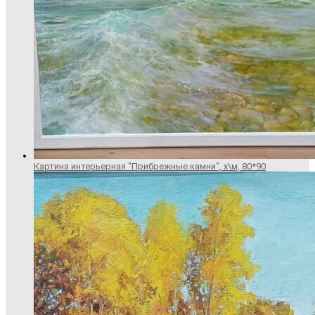
Картина интерьерная "Прибрежные камни", х\м, 80*90