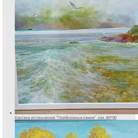
Картина интерьерная "Прибрежные камни", х\м, 80*90