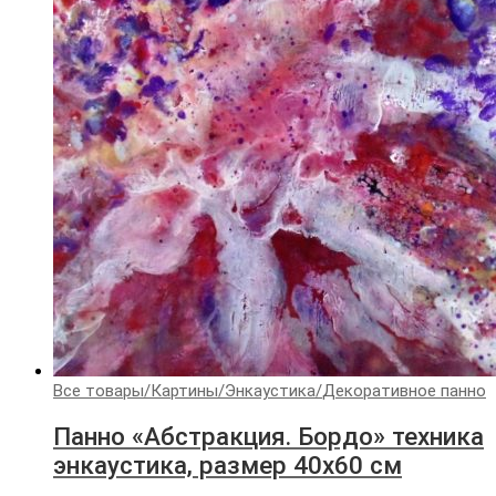
Все товары
/
Картины
/
Энкаустика
/
Декоративное панно
Панно «Абстракция. Бордо» техника
энкаустика, размер 40х60 см