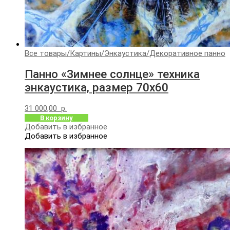
Все товары
/
Картины
/
Энкаустика
/
Декоративное панно
Панно «Зимнее солнце» техника
энкаустика, размер 70х60
31 000,00
р.
В корзину
Добавить в избранное
Добавить в избранное