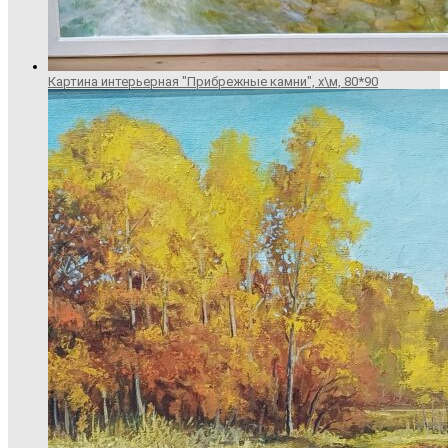
Картина интерьерная "Прибрежные камни", х\м, 80*90