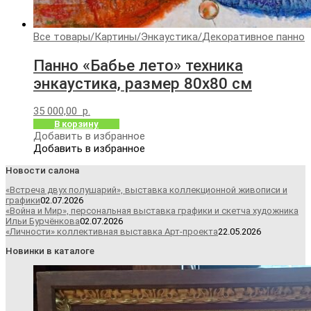
Все товары
/
Картины
/
Энкаустика
/
Декоративное панно
Панно «Бабье лето» техника
энкаустика, размер 80х80 см
35 000,00
р.
В корзину
Добавить в избранное
Добавить в избранное
Новости салона
«Встреча двух полушарий», выставка коллекционной живописи и
графики
02.07.2026
«Война и Мир», персональная выставка графики и скетча художника
Ильи Бурчёнкова
02.07.2026
«Личности» коллективная выставка Арт-проекта
22.05.2026
Новинки в каталоге