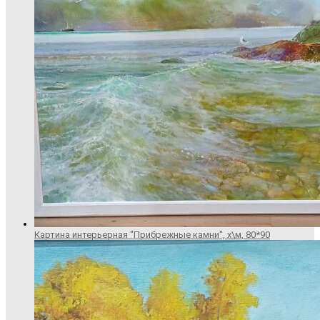
Картина интерьерная "Прибрежные камни", х\м, 80*90