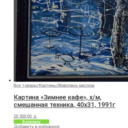
Все товары
/
Картины
/
Живопись маслом
Картина «Зимнее кафе», х/м,
смешанная техника, 40х31, 1991г
20 500,00
р.
В корзину
Добавить в избранное