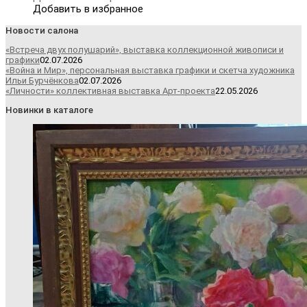
Добавить в избранное
Новости салона
«Встреча двух полушарий», выставка коллекционной живописи и
графики
02.07.2026
«Война и Мир», персональная выставка графики и скетча художника
Ильи Бурчёнкова
02.07.2026
«Личности» коллективная выставка Арт-проекта
22.05.2026
Новинки в каталоге