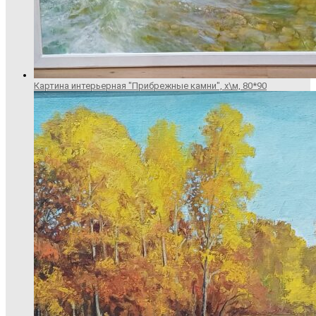
Картина интерьерная "Прибрежные камни", х\м, 80*90