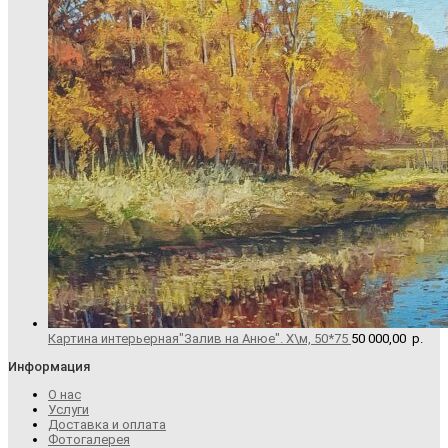
Картина интерьерная"Залив на Анюе". Х\м, 50*75
50 000,00
р.
Информация
О нас
Услуги
Доставка и оплата
Фотогалерея