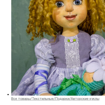
Все товары
/
Текстильные
/
Подарки
/
Авторские куклы