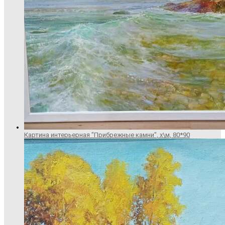
Картина интерьерная "Прибрежные камни", х\м, 80*90