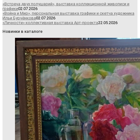
«Встреча двух полушарий», выставка коллекционной живописи и
графики
02.07.2026
«Война и Мир», персональная выставка графики и скетча художника
Ильи Бурчёнкова
02.07.2026
«Личности» коллективная выставка Арт-проекта
22.05.2026
Новинки в каталоге