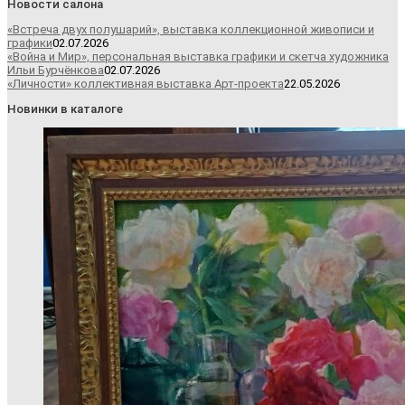
Новости салона
«Встреча двух полушарий», выставка коллекционной живописи и
графики
02.07.2026
«Война и Мир», персональная выставка графики и скетча художника
Ильи Бурчёнкова
02.07.2026
«Личности» коллективная выставка Арт-проекта
22.05.2026
Новинки в каталоге