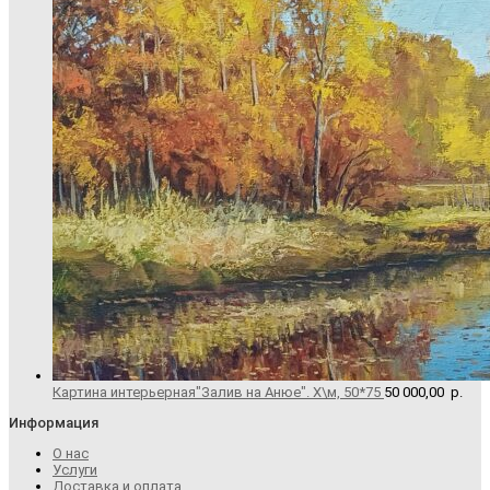
Картина интерьерная"Залив на Анюе". Х\м, 50*75
50 000,00
р.
Информация
О нас
Услуги
Доставка и оплата