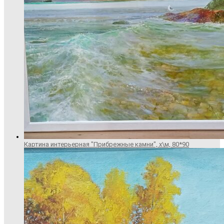
Картина интерьерная "Прибрежные камни", х\м, 80*90