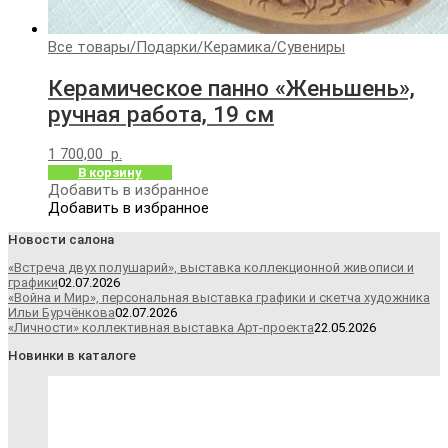
Все товары
/
Подарки
/
Керамика
/
Сувениры
Керамическое панно «Женьшень»,
ручная работа, 19 см
1 700,00
р.
В корзину
Добавить в избранное
Добавить в избранное
Новости салона
«Встреча двух полушарий», выставка коллекционной живописи и
графики
02.07.2026
«Война и Мир», персональная выставка графики и скетча художника
Ильи Бурчёнкова
02.07.2026
«Личности» коллективная выставка Арт-проекта
22.05.2026
Новинки в каталоге