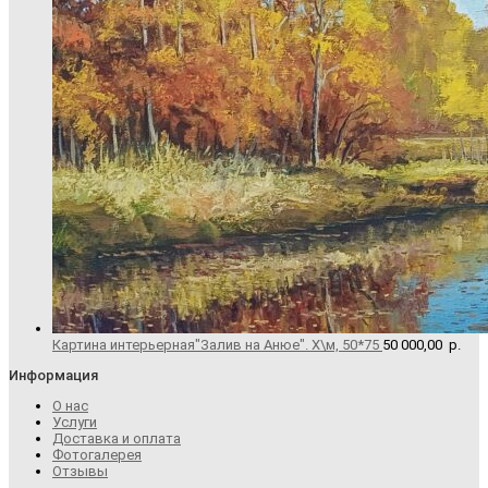
Картина интерьерная"Залив на Анюе". Х\м, 50*75
50 000,00
р.
Информация
О нас
Услуги
Доставка и оплата
Фотогалерея
Отзывы