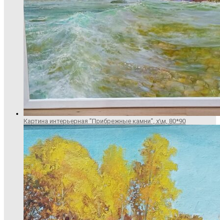
Картина интерьерная "Прибрежные камни", х\м, 80*90