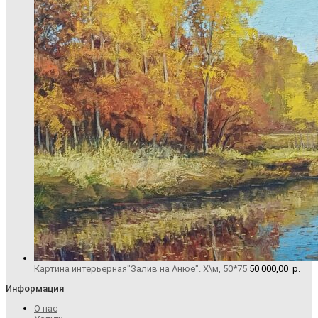
Картина интерьерная"Залив на Анюе". Х\м, 50*75
50 000,00
р.
Информация
О нас