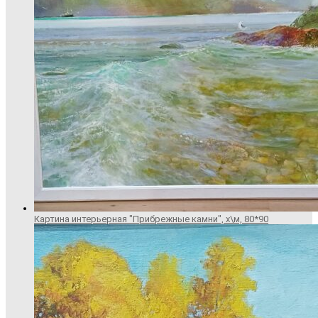
Картина интерьерная "Прибрежные камни", х\м, 80*90