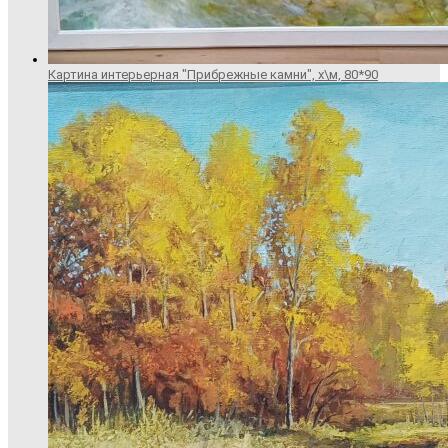
Картина интерьерная "Прибрежные камни", х\м, 80*90