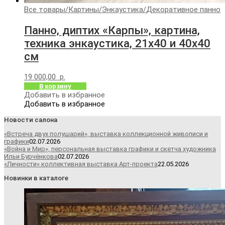
Все товары
/
Картины
/
Энкаустика
/
Декоративное панно
Панно, диптих «Карпы», картина,
техника энкаустика, 21х40 и 40х40
см
19 000,00
р.
В корзину
Добавить в избранное
Добавить в избранное
Новости салона
«Встреча двух полушарий», выставка коллекционной живописи и
графики
02.07.2026
«Война и Мир», персональная выставка графики и скетча художника
Ильи Бурчёнкова
02.07.2026
«Личности» коллективная выставка Арт-проекта
22.05.2026
Новинки в каталоге