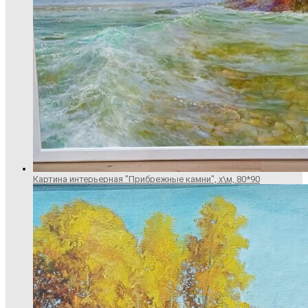
Картина интерьерная "Прибрежные камни", х\м, 80*90