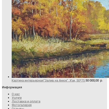
Картина интерьерная"Залив на Анюе". Х\м, 50*75
50 000,00
р.
Информация
О нас
Услуги
Доставка и оплата
Фотогалерея
Отзывы