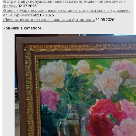
«Встреча двух полушарий», выставка коллекционной живописи и
графики
02.07.2026
«Война и Мир», персональная выставка графики и скетча художника
Ильи Бурчёнкова
02.07.2026
«Личности» коллективная выставка Арт-проекта
22.05.2026
Новинки в каталоге