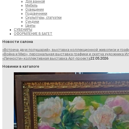
Для ванной
Мебель
Освещение
Подсвечники
Скульптуры, статуэтки
Сундуки
Цветы
СУВЕНИРЫ
ОФОРМЛЕНИЕ В БАГЕТ
Новости салона
«Встреча двух полушарий», выставка коллекционной живописи и граф
«Война и Мир», персональная выставка графики и скетча художника И
«Личности» коллективная выставка Арт-проекта
22.05.2026
Новинки в каталоге