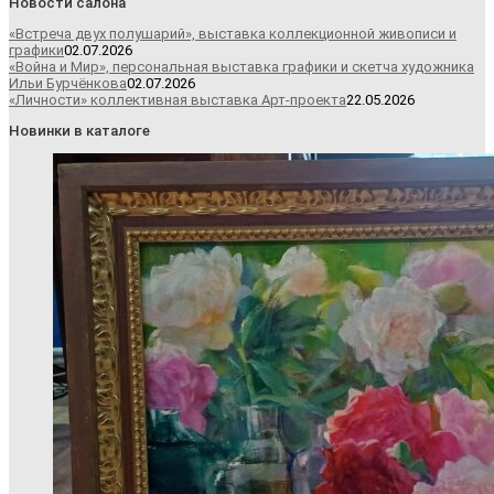
Новости салона
«Встреча двух полушарий», выставка коллекционной живописи и
графики
02.07.2026
«Война и Мир», персональная выставка графики и скетча художника
Ильи Бурчёнкова
02.07.2026
«Личности» коллективная выставка Арт-проекта
22.05.2026
Новинки в каталоге