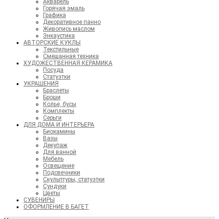
Акварель
Горячая эмаль
Графика
Декоративное панно
Живопись маслом
Энкаустика
АВТОРСКИЕ КУКЛЫ
Текстильные
Смешанная техника
ХУДОЖЕСТВЕННАЯ КЕРАМИКА
Посуда
Статуэтки
УКРАШЕНИЯ
Браслеты
Броши
Колье, бусы
Комплекты
Серьги
ДЛЯ ДОМА И ИНТЕРЬЕРА
Биокамины
Вазы
Декупаж
Для ванной
Мебель
Освещение
Подсвечники
Скульптуры, статуэтки
Сундуки
Цветы
СУВЕНИРЫ
ОФОРМЛЕНИЕ В БАГЕТ