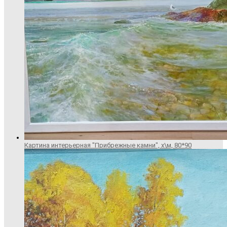
Картина интерьерная "Прибрежные камни", х\м, 80*90