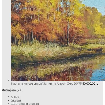
Картина интерьерная"Залив на Анюе". Х\м, 50*75
50 000,00
р.
Информация
О нас
Услуги
Доставка и оплата