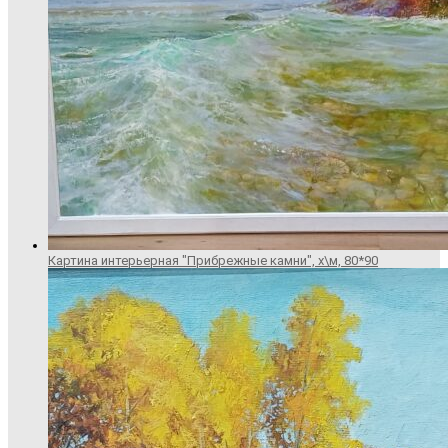
Картина интерьерная "Прибрежные камни", х\м, 80*90