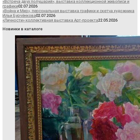
«Встреча двух полушарий», выставка коллекционной живописи и
графики
02.07.2026
«Война и Мир», персональная выставка графики и скетча художника
Ильи Бурчёнкова
02.07.2026
«Личности» коллективная выставка Арт-проекта
22.05.2026
Новинки в каталоге