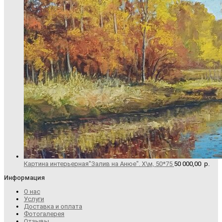
Картина интерьерная"Залив на Анюе". Х\м, 50*75
50 000,00
р.
Информация
О нас
Услуги
Доставка и оплата
Фотогалерея
Отзывы