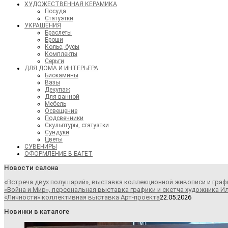
ХУДОЖЕСТВЕННАЯ КЕРАМИКА
Посуда
Статуэтки
УКРАШЕНИЯ
Браслеты
Броши
Колье, бусы
Комплекты
Серьги
ДЛЯ ДОМА И ИНТЕРЬЕРА
Биокамины
Вазы
Декупаж
Для ванной
Мебель
Освещение
Подсвечники
Скульптуры, статуэтки
Сундуки
Цветы
СУВЕНИРЫ
ОФОРМЛЕНИЕ В БАГЕТ
Новости салона
«Встреча двух полушарий», выставка коллекционной живописи и граф
«Война и Мир», персональная выставка графики и скетча художника И
«Личности» коллективная выставка Арт-проекта
22.05.2026
Новинки в каталоге