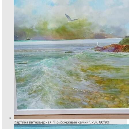
Картина интерьерная "Прибрежные камни", х\м, 80*90