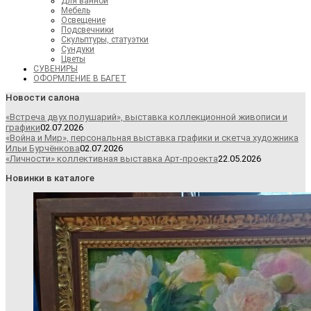
Для ванной
Мебель
Освещение
Подсвечники
Скульптуры, статуэтки
Сундуки
Цветы
СУВЕНИРЫ
ОФОРМЛЕНИЕ В БАГЕТ
Новости салона
«Встреча двух полушарий», выставка коллекционной живописи и
графики
02.07.2026
«Война и Мир», персональная выставка графики и скетча художника
Ильи Бурчёнкова
02.07.2026
«Личности» коллективная выставка Арт-проекта
22.05.2026
Новинки в каталоге