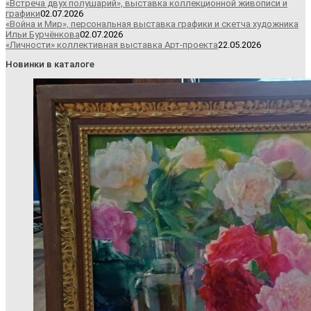
«Встреча двух полушарий», выставка коллекционной живописи и
графики
02.07.2026
«Война и Мир», персональная выставка графики и скетча художника
Ильи Бурчёнкова
02.07.2026
«Личности» коллективная выставка Арт-проекта
22.05.2026
Новинки в каталоге