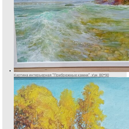
Картина интерьерная "Прибрежные камни", х\м, 80*90