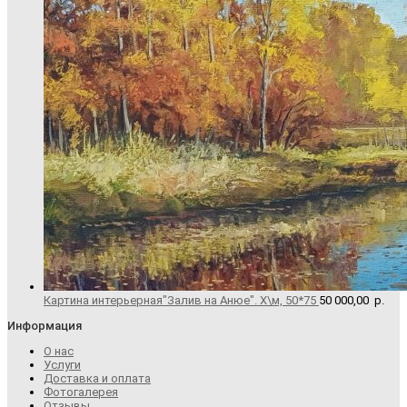
Картина интерьерная"Залив на Анюе". Х\м, 50*75
50 000,00
р.
Информация
О нас
Услуги
Доставка и оплата
Фотогалерея
Отзывы