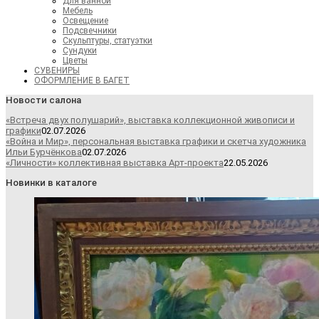
Для ванной
Мебель
Освещение
Подсвечники
Скульптуры, статуэтки
Сундуки
Цветы
СУВЕНИРЫ
ОФОРМЛЕНИЕ В БАГЕТ
Новости салона
«Встреча двух полушарий», выставка коллекционной живописи и
графики
02.07.2026
«Война и Мир», персональная выставка графики и скетча художника
Ильи Бурчёнкова
02.07.2026
«Личности» коллективная выставка Арт-проекта
22.05.2026
Новинки в каталоге