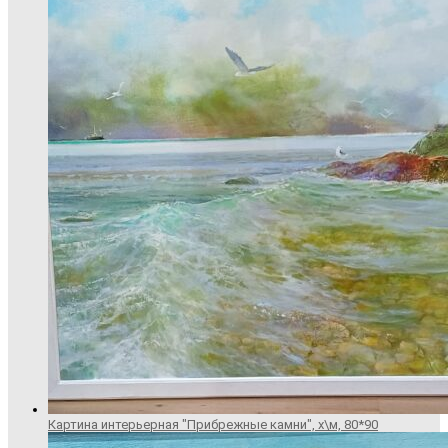
Картина интерьерная "Прибрежные камни", х\м, 80*90