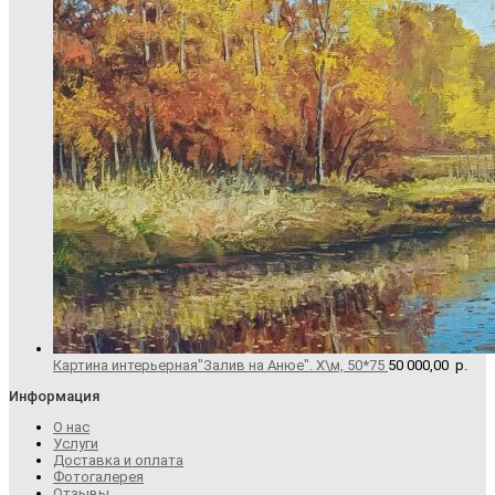
Картина интерьерная"Залив на Анюе". Х\м, 50*75
50 000,00
р.
Информация
О нас
Услуги
Доставка и оплата
Фотогалерея
Отзывы