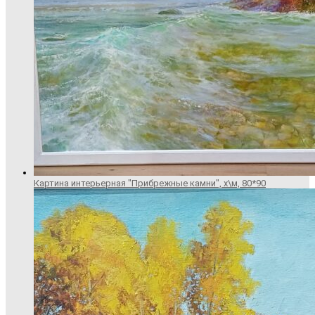
Картина интерьерная "Прибрежные камни", х\м, 80*90