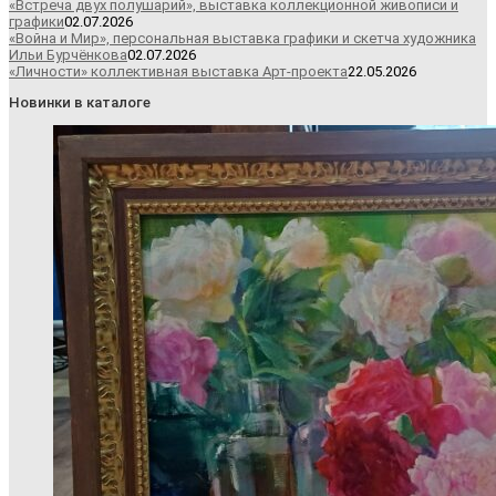
«Встреча двух полушарий», выставка коллекционной живописи и
графики
02.07.2026
«Война и Мир», персональная выставка графики и скетча художника
Ильи Бурчёнкова
02.07.2026
«Личности» коллективная выставка Арт-проекта
22.05.2026
Новинки в каталоге