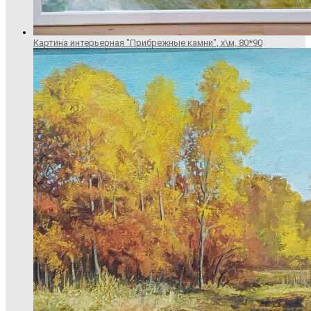
Картина интерьерная "Прибрежные камни", х\м, 80*90