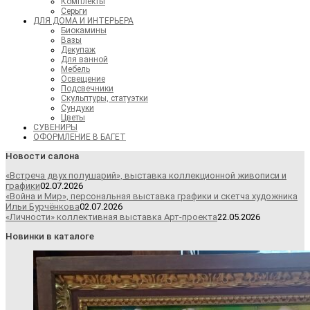
Комплекты
Серьги
ДЛЯ ДОМА И ИНТЕРЬЕРА
Биокамины
Вазы
Декупаж
Для ванной
Мебель
Освещение
Подсвечники
Скульптуры, статуэтки
Сундуки
Цветы
СУВЕНИРЫ
ОФОРМЛЕНИЕ В БАГЕТ
Новости салона
«Встреча двух полушарий», выставка коллекционной живописи и
графики
02.07.2026
«Война и Мир», персональная выставка графики и скетча художника
Ильи Бурчёнкова
02.07.2026
«Личности» коллективная выставка Арт-проекта
22.05.2026
Новинки в каталоге