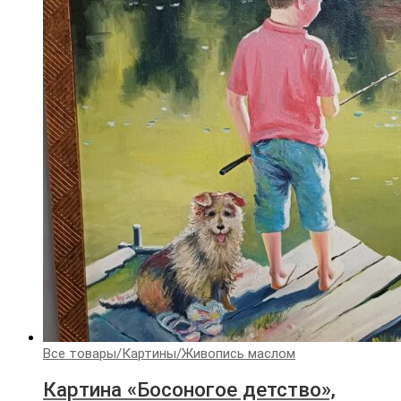
Все товары
/
Картины
/
Живопись маслом
Картина «Босоногое детство»,