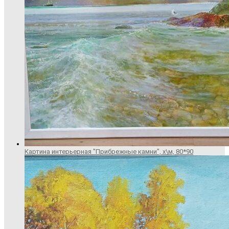
Картина интерьерная "Прибрежные камни", х\м, 80*90