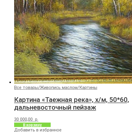
Все товары
/
Живопись маслом
/
Картины
Картина «Таежная река», х/м, 50*60,
дальневосточный пейзаж
30 000,00
р.
В корзину
Добавить в избранное