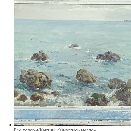
Все товары
/
Картины
/
Живопись маслом