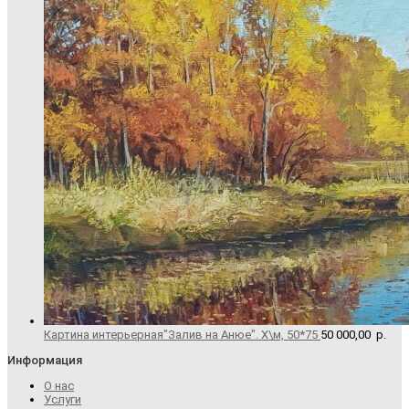
Картина интерьерная"Залив на Анюе". Х\м, 50*75
50 000,00
р.
Информация
О нас
Услуги