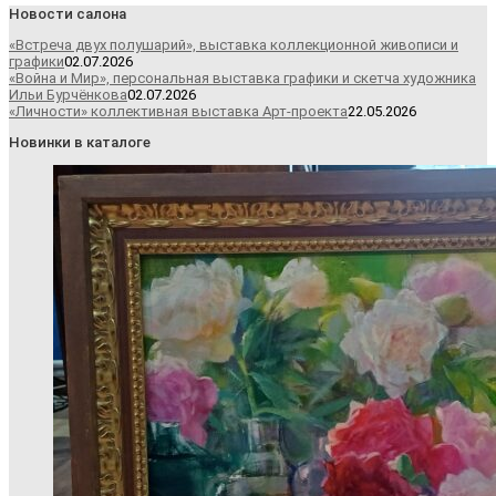
Новости салона
«Встреча двух полушарий», выставка коллекционной живописи и
графики
02.07.2026
«Война и Мир», персональная выставка графики и скетча художника
Ильи Бурчёнкова
02.07.2026
«Личности» коллективная выставка Арт-проекта
22.05.2026
Новинки в каталоге