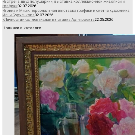
«Встреча двух полушарий», выставка коллекционной живописи и
графики
02.07.2026
«Война и Мир», персональная выставка графики и скетча художника
Ильи Бурчёнкова
02.07.2026
«Личности» коллективная выставка Арт-проекта
22.05.2026
Новинки в каталоге