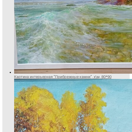
Картина интерьерная "Прибрежные камни", х\м, 80*90