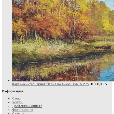
Картина интерьерная"Залив на Анюе". Х\м, 50*75
50 000,00
р.
Информация
О нас
Услуги
Доставка и оплата
Фотогалерея
Отзывы