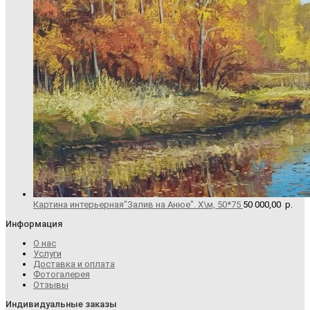
Картина интерьерная"Залив на Анюе". Х\м, 50*75
50 000,00
р.
Информация
О нас
Услуги
Доставка и оплата
Фотогалерея
Отзывы
Индивидуальные заказы