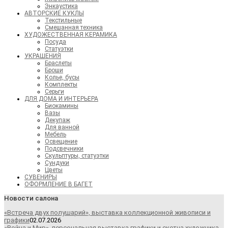
Энкаустика
АВТОРСКИЕ КУКЛЫ
Текстильные
Смешанная техника
ХУДОЖЕСТВЕННАЯ КЕРАМИКА
Посуда
Статуэтки
УКРАШЕНИЯ
Браслеты
Броши
Колье, бусы
Комплекты
Серьги
ДЛЯ ДОМА И ИНТЕРЬЕРА
Биокамины
Вазы
Декупаж
Для ванной
Мебель
Освещение
Подсвечники
Скульптуры, статуэтки
Сундуки
Цветы
СУВЕНИРЫ
ОФОРМЛЕНИЕ В БАГЕТ
Новости салона
«Встреча двух полушарий», выставка коллекционной живописи и
графики
02.07.2026
«Война и Мир», персональная выставка графики и скетча художника