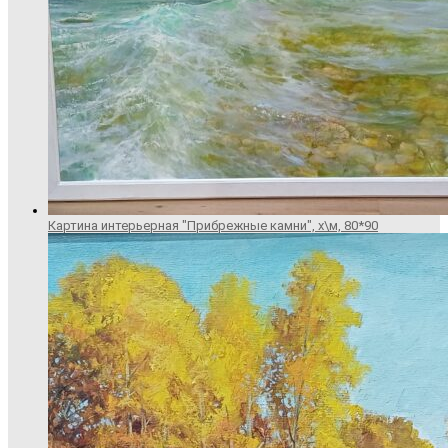
Картина интерьерная "Прибрежные камни", х\м, 80*90