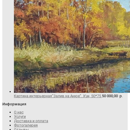
Картина интерьерная"Залив на Анюе". Х\м, 50*75
50 000,00
р.
Информация
О нас
Услуги
Доставка и оплата
Фотогалерея
Отзывы