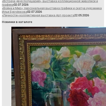
«Встреча двух полушарий», выставка коллекционной живописи и
графики
02.07.2026
«Война и Мир», персональная выставка графики и скетча художника
Ильи Бурчёнкова
02.07.2026
«Личности» коллективная выставка Арт-проекта
22.05.2026
Новинки в каталоге