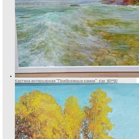
Картина интерьерная "Прибрежные камни", х\м, 80*90