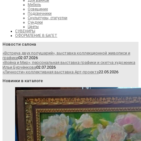
Для ванной
Мебель
Освещение
Подсвечники
Скульптуры, статуэтки
Сундуки
Цветы
СУВЕНИРЫ
ОФОРМЛЕНИЕ В БАГЕТ
Новости салона
«Встреча двух полушарий», выставка коллекционной живописи и
графики
02.07.2026
«Война и Мир», персональная выставка графики и скетча художника
Ильи Бурчёнкова
02.07.2026
«Личности» коллективная выставка Арт-проекта
22.05.2026
Новинки в каталоге