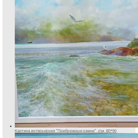
Картина интерьерная "Прибрежные камни", х\м, 80*90