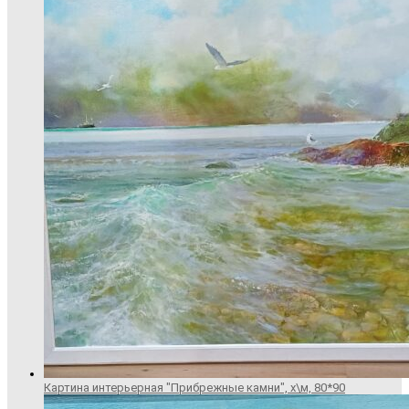
Картина интерьерная "Прибрежные камни", х\м, 80*90