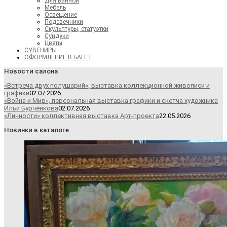
Для ванной
Мебель
Освещение
Подсвечники
Скульптуры, статуэтки
Сундуки
Цветы
СУВЕНИРЫ
ОФОРМЛЕНИЕ В БАГЕТ
Новости салона
«Встреча двух полушарий», выставка коллекционной живописи и
графики
02.07.2026
«Война и Мир», персональная выставка графики и скетча художника
Ильи Бурчёнкова
02.07.2026
«Личности» коллективная выставка Арт-проекта
22.05.2026
Новинки в каталоге