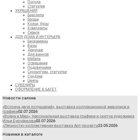
Посуда
Статуэтки
УКРАШЕНИЯ
Браслеты
Броши
Колье, бусы
Комплекты
Серьги
ДЛЯ ДОМА И ИНТЕРЬЕРА
Биокамины
Вазы
Декупаж
Для ванной
Мебель
Освещение
Подсвечники
Скульптуры, статуэтки
Сундуки
Цветы
СУВЕНИРЫ
ОФОРМЛЕНИЕ В БАГЕТ
Новости салона
«Встреча двух полушарий», выставка коллекционной живописи и
графики
02.07.2026
«Война и Мир», персональная выставка графики и скетча художника
Ильи Бурчёнкова
02.07.2026
«Личности» коллективная выставка Арт-проекта
22.05.2026
Новинки в каталоге