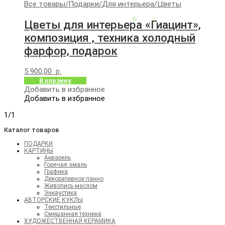
Все товары
/
Подарки
/
Для интерьера
/
Цветы
Цветы для интерьера «Гиацинт»,
композиция , техника холодный
фарфор, подарок
5 900,00
р.
В корзину
Добавить в избранное
Добавить в избранное
1/1
Каталог товаров
ПОДАРКИ
КАРТИНЫ
Акварель
Горячая эмаль
Графика
Декоративное панно
Живопись маслом
Энкаустика
АВТОРСКИЕ КУКЛЫ
Текстильные
Смешанная техника
ХУДОЖЕСТВЕННАЯ КЕРАМИКА