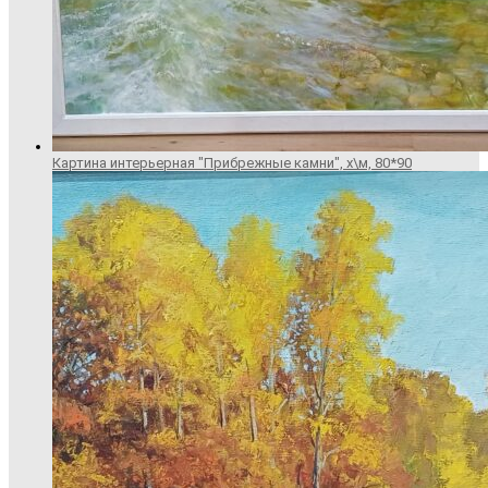
Картина интерьерная "Прибрежные камни", х\м, 80*90