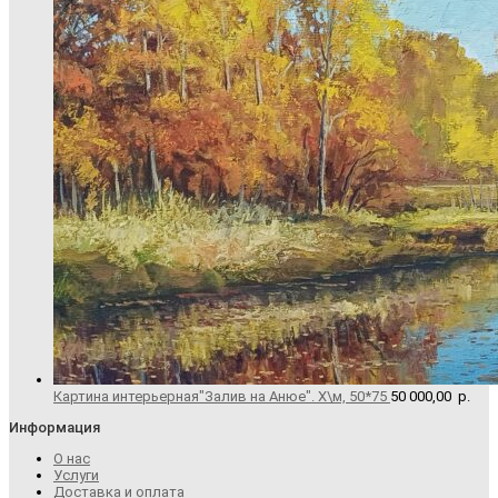
Картина интерьерная"Залив на Анюе". Х\м, 50*75
50 000,00
р.
Информация
О нас
Услуги
Доставка и оплата