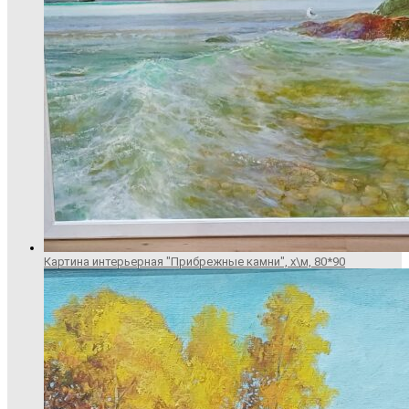
Картина интерьерная "Прибрежные камни", х\м, 80*90