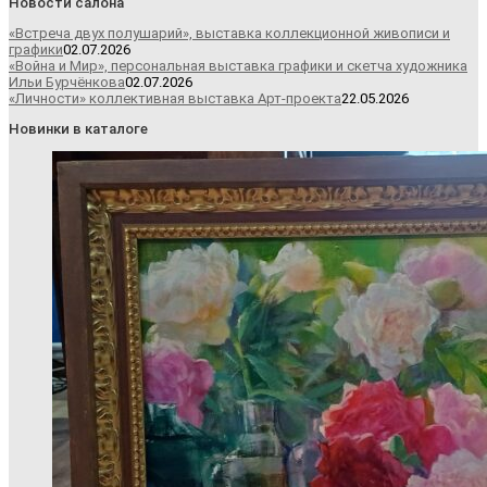
Новости салона
«Встреча двух полушарий», выставка коллекционной живописи и
графики
02.07.2026
«Война и Мир», персональная выставка графики и скетча художника
Ильи Бурчёнкова
02.07.2026
«Личности» коллективная выставка Арт-проекта
22.05.2026
Новинки в каталоге