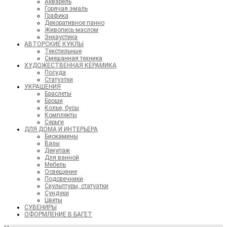
Акварель
Горячая эмаль
Графика
Декоративное панно
Живопись маслом
Энкаустика
АВТОРСКИЕ КУКЛЫ
Текстильные
Смешанная техника
ХУДОЖЕСТВЕННАЯ КЕРАМИКА
Посуда
Статуэтки
УКРАШЕНИЯ
Браслеты
Броши
Колье, бусы
Комплекты
Серьги
ДЛЯ ДОМА И ИНТЕРЬЕРА
Биокамины
Вазы
Декупаж
Для ванной
Мебель
Освещение
Подсвечники
Скульптуры, статуэтки
Сундуки
Цветы
СУВЕНИРЫ
ОФОРМЛЕНИЕ В БАГЕТ