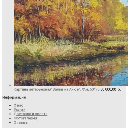
Картина интерьерная"Залив на Анюе". Х\м, 50*75
50 000,00
р.
Информация
О нас
Услуги
Доставка и оплата
Фотогалерея
Отзывы