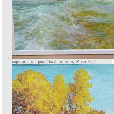
Картина интерьерная "Прибрежные камни", х\м, 80*90