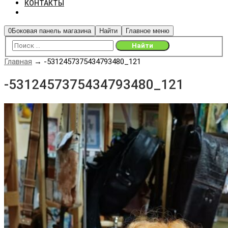
КОНТАКТЫ
0
Боковая панель магазина
Найти
Главное меню
Главная
→
-5312457375434793480_121
-5312457375434793480_121