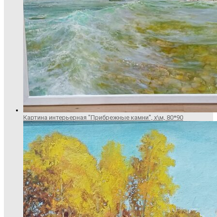
Картина интерьерная "Прибрежные камни", х\м, 80*90