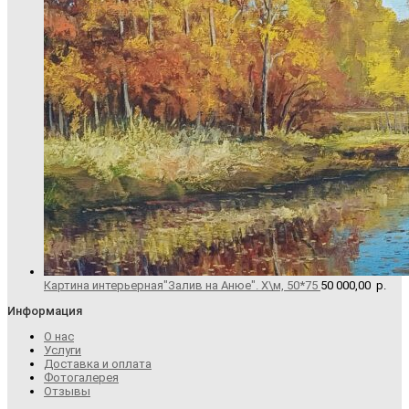
Картина интерьерная"Залив на Анюе". Х\м, 50*75
50 000,00
р.
Информация
О нас
Услуги
Доставка и оплата
Фотогалерея
Отзывы