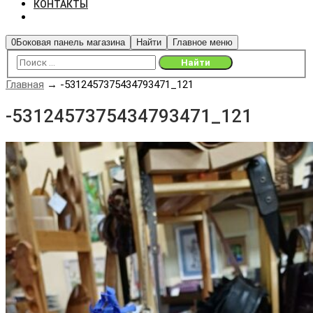
КОНТАКТЫ
0
Боковая панель магазина
Найти
Главное меню
Главная
→
-5312457375434793471_121
-5312457375434793471_121