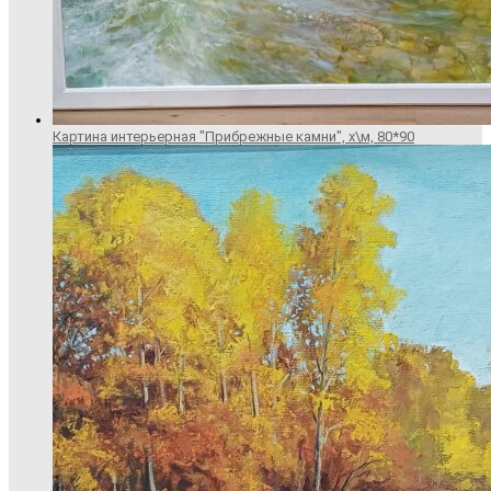
Картина интерьерная "Прибрежные камни", х\м, 80*90