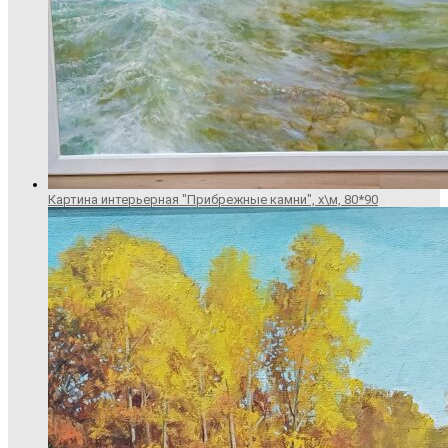
Картина интерьерная "Прибрежные камни", х\м, 80*90