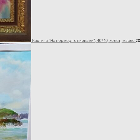
Картина "Натюрморт с пионами", 40*40, холст, масло
20