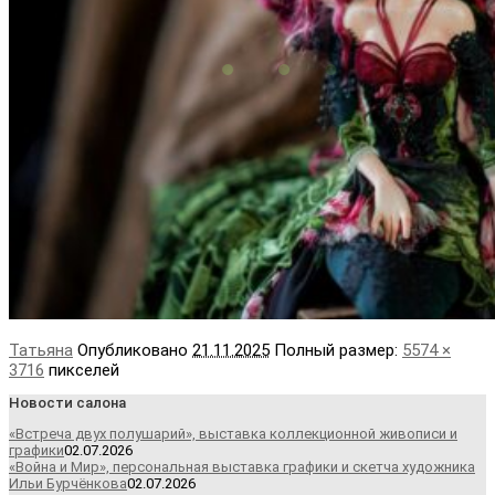
Татьяна
Опубликовано
21.11.2025
Полный размер:
5574 ×
3716
пикселей
Новости салона
«Встреча двух полушарий», выставка коллекционной живописи и
графики
02.07.2026
«Война и Мир», персональная выставка графики и скетча художника
Ильи Бурчёнкова
02.07.2026