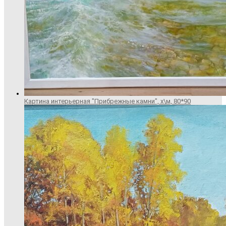
Картина интерьерная "Прибрежные камни", х\м, 80*90